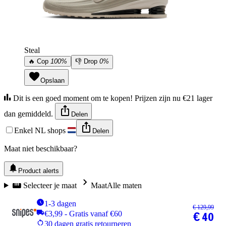
Steal
🔥
Cop
100%
👎
Drop
0%
Opslaan
Dit is een goed moment om te kopen! Prijzen zijn nu €21 lager
dan gemiddeld.
Delen
Enkel NL shops
Delen
Maat niet beschikbaar?
Product alerts
Selecteer je maat
Maat
Alle maten
1-3 dagen
€ 129,99
€3,99 - Gratis vanaf €60
€ 40
30 dagen gratis retourneren