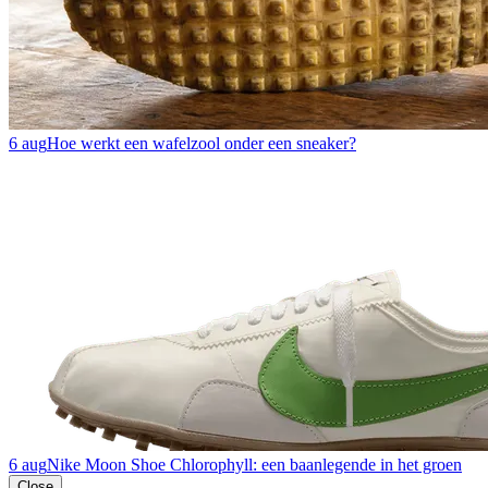
6 aug
Hoe werkt een wafelzool onder een sneaker?
6 aug
Nike Moon Shoe Chlorophyll: een baanlegende in het groen
Close