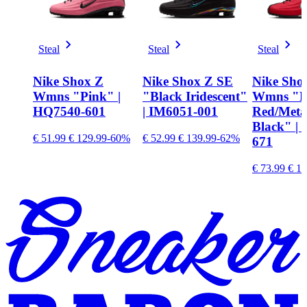
Steal
Steal
Steal
Nike Shox Z
Nike Shox Z SE
Nike Sho
Wmns "Pink" |
"Black Iridescent"
Wmns "F
HQ7540-601
| IM6051-001
Red/Metall
Black" | 
€ 51.99
€ 129.99
-60%
€ 52.99
€ 139.99
-62%
671
€ 73.99
€ 12