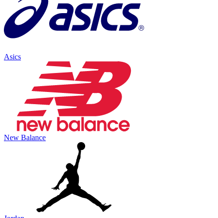
Asics
New Balance