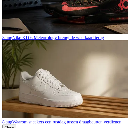
8 aug
Nike KD 6 Meteorology brengt de weerkaart terug
8 aug
Waarom sneakers een rustdag tussen draagbeurten verdienen
Close