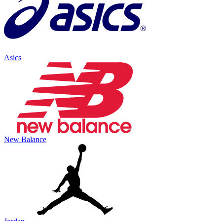
Asics
New Balance