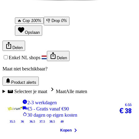
🔥
Cop
100%
👎
Drop
0%
Opslaan
Delen
Enkel NL shops
Delen
Maat niet beschikbaar?
Product alerts
Selecteer je maat
Maat
Alle maten
2-3 werkdagen
€ 55
€5 - Gratis vanaf €90
€ 38
30 dagen op eigen kosten
35.5
36
36.5
37.5
38.5
40
Kopen