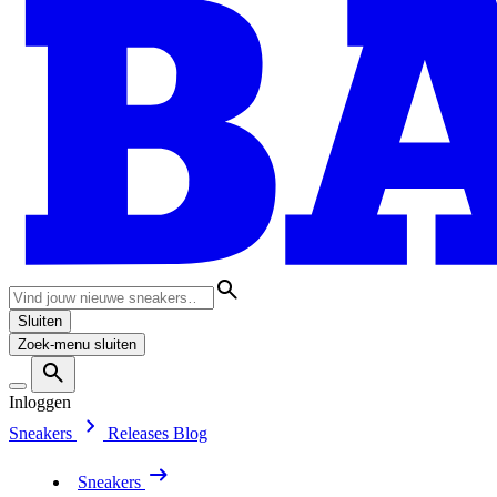
Sluiten
Zoek-menu sluiten
Inloggen
Sneakers
Releases
Blog
Sneakers