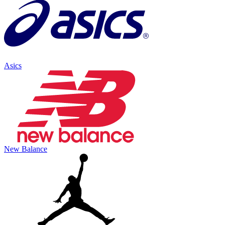
Asics
New Balance