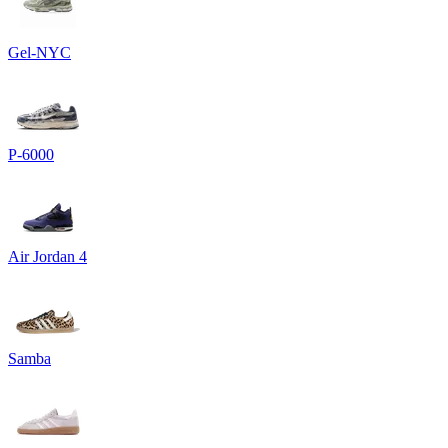
Gel-NYC
P-6000
Air Jordan 4
Samba