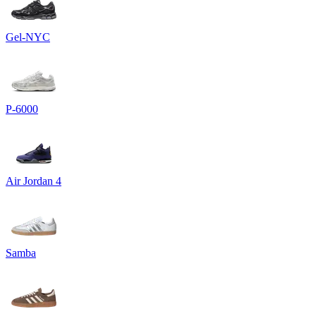
Gel-NYC
P-6000
Air Jordan 4
Samba