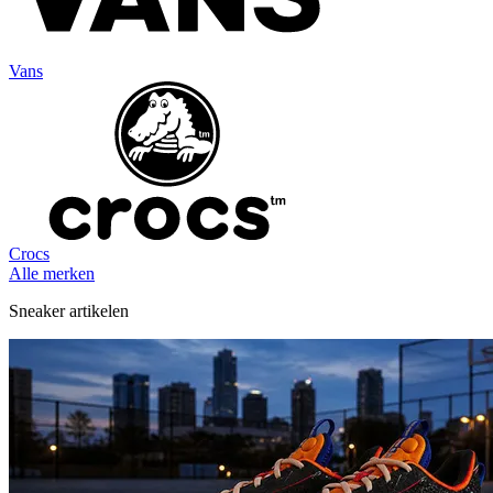
Vans
Crocs
Alle merken
Sneaker artikelen