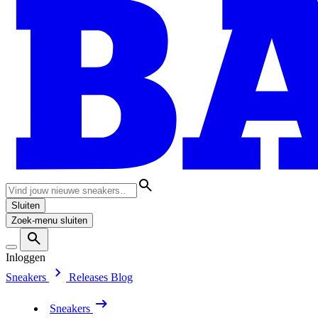
Sluiten
Zoek-menu sluiten
Inloggen
Sneakers
Releases
Blog
Sneakers