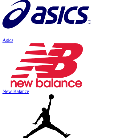
Asics
New Balance