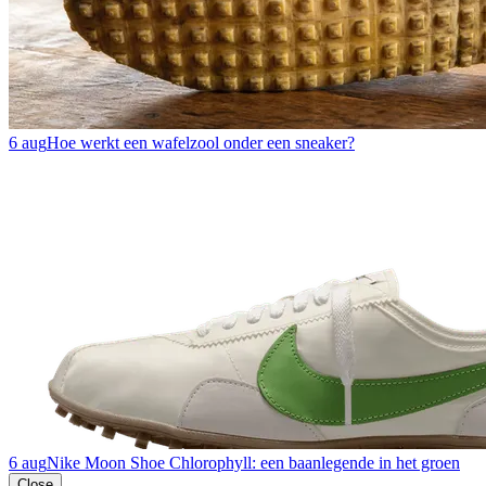
6 aug
Hoe werkt een wafelzool onder een sneaker?
6 aug
Nike Moon Shoe Chlorophyll: een baanlegende in het groen
Close