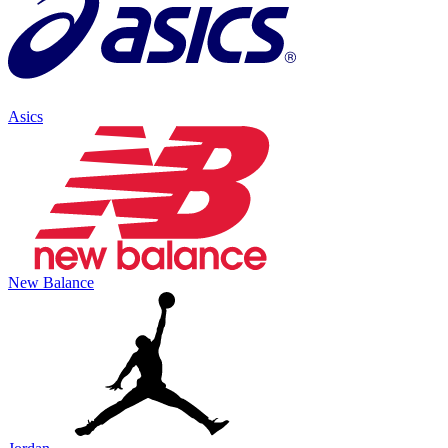
Asics
New Balance