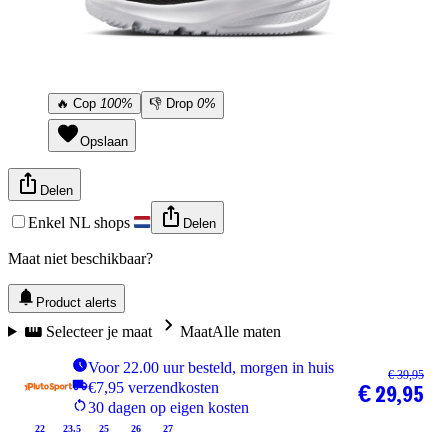
🔥
Cop
100%
👎
Drop
0%
Opslaan
Delen
Enkel NL shops
Delen
Maat niet beschikbaar?
Product alerts
Selecteer je maat
Maat
Alle maten
Voor 22.00 uur besteld, morgen in huis
€ 39,95
€7,95 verzendkosten
€ 29,95
30 dagen op eigen kosten
22
23.5
25
26
27