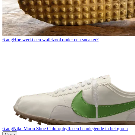
6 aug
Hoe werkt een wafelzool onder een sneaker?
6 aug
Nike Moon Shoe Chlorophyll: een baanlegende in het groen
Close