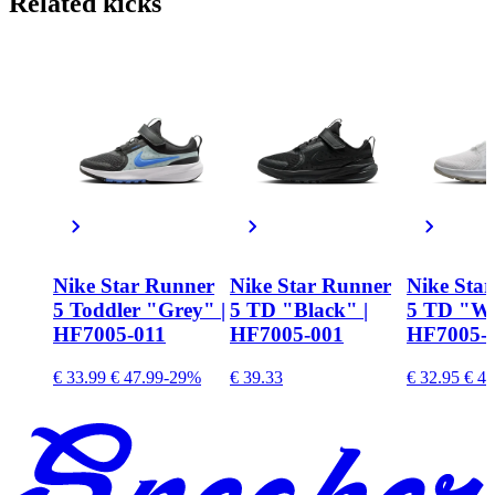
Related
kicks
Nike Star Runner
Nike Star Runner
Nike Sta
5 Toddler "Grey" |
5 TD "Black" |
5 TD "Wh
HF7005-011
HF7005-001
HF7005-
€ 33.99
€ 47.99
-29%
€ 39.33
€ 32.95
€ 44