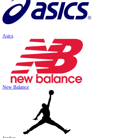
Asics
New Balance