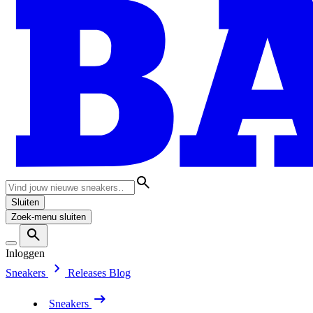
Sluiten
Zoek-menu sluiten
Inloggen
Sneakers
Releases
Blog
Sneakers