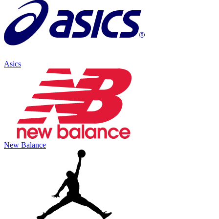
Asics
New Balance