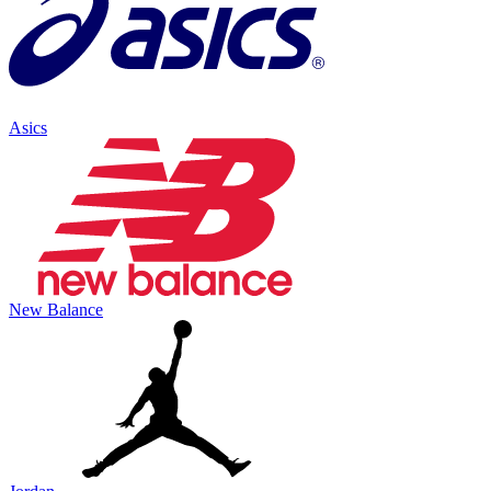
Asics
New Balance