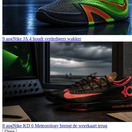
9 aug
Nike JA 4 houdt verdedigers wakker
8 aug
Nike KD 6 Meteorology brengt de weerkaart terug
Close