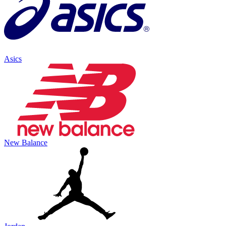
Asics
New Balance