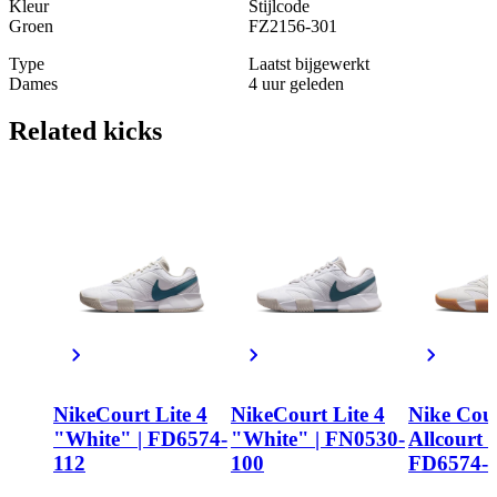
Kleur
Stijlcode
Groen
FZ2156-301
Type
Laatst bijgewerkt
Dames
4 uur geleden
Related
kicks
NikeCourt Lite 4
NikeCourt Lite 4
Nike Cour
"White" | FD6574-
"White" | FN0530-
Allcourt 
112
100
FD6574-1