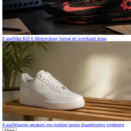
8 aug
Nike KD 6 Meteorology brengt de weerkaart terug
8 aug
Waarom sneakers een rustdag tussen draagbeurten verdienen
Close