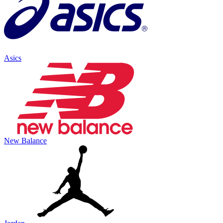
Asics
New Balance