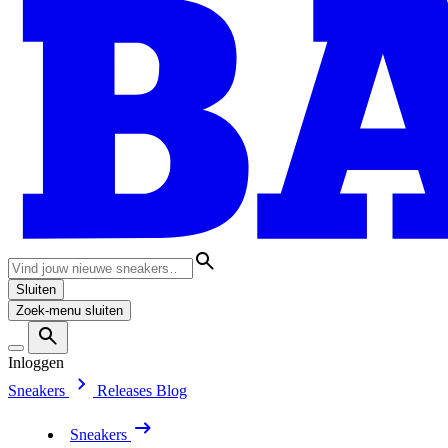
Sluiten
Zoek-menu sluiten
Inloggen
Sneakers
Releases
Blog
Sneakers