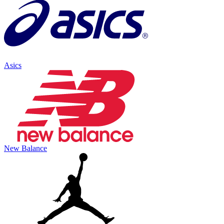
Asics
New Balance