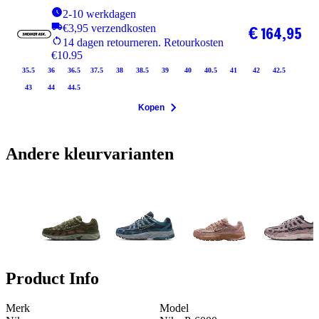
2-10 werkdagen
€3,95 verzendkosten
€ 164,95
14 dagen retourneren. Retourkosten
€10.95
35.5
36
36.5
37.5
38
38.5
39
40
40.5
41
42
42.5
43
44
44.5
Kopen
Andere kleurvarianten
Product Info
Merk
Model