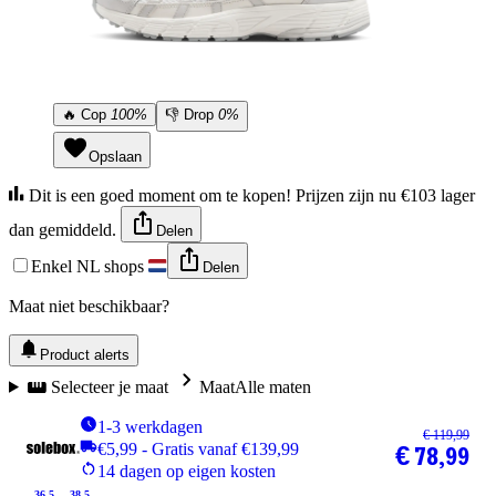
🔥
Cop
100%
👎
Drop
0%
Opslaan
Dit is een goed moment om te kopen! Prijzen zijn nu €103 lager
dan gemiddeld.
Delen
Enkel NL shops
Delen
Maat niet beschikbaar?
Product alerts
Selecteer je maat
Maat
Alle maten
1-3 werkdagen
€ 119,99
€5,99 - Gratis vanaf €139,99
€ 78,99
14 dagen op eigen kosten
36.5
38.5