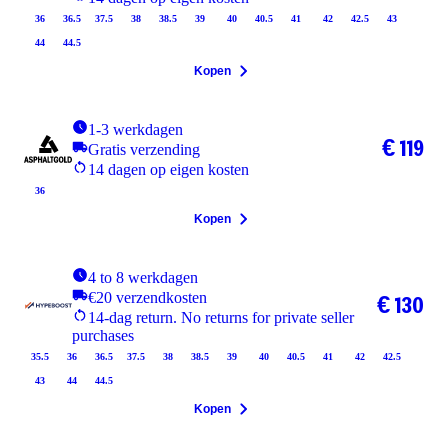
36
36.5
37.5
38
38.5
39
40
40.5
41
42
42.5
43
44
44.5
Kopen
1-3 werkdagen
€ 119
Gratis verzending
14 dagen op eigen kosten
36
Kopen
4 to 8 werkdagen
€20 verzendkosten
€ 130
14-dag return. No returns for private seller
purchases
35.5
36
36.5
37.5
38
38.5
39
40
40.5
41
42
42.5
43
44
44.5
Kopen