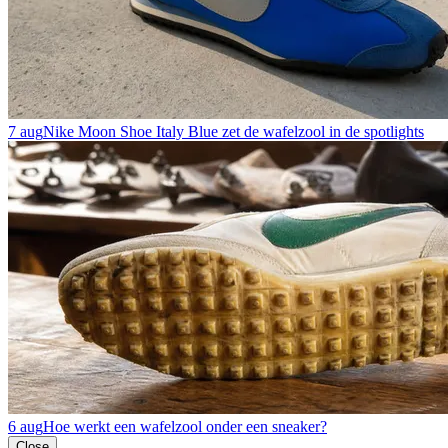
7 aug
Nike Moon Shoe Italy Blue zet de wafelzool in de spotlights
6 aug
Hoe werkt een wafelzool onder een sneaker?
Close