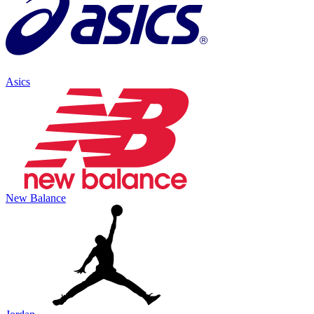
Asics
New Balance