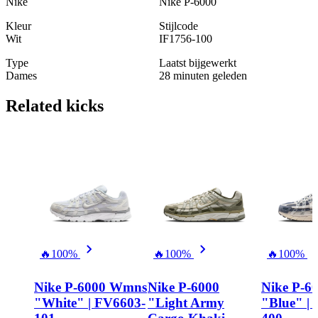
Nike
Nike P-6000
Kleur
Stijlcode
Wit
IF1756-100
Type
Laatst bijgewerkt
Dames
28 minuten geleden
Related
kicks
🔥
100%
🔥
100%
🔥
100%
Nike P-6000 Wmns
Nike P-6000
Nike P-6
"White" | FV6603-
"Light Army
"Blue" | 