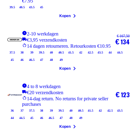
€7.95
39.5
40.5
43.5
45
Kopen
2-10 werkdagen
€ 167,50
€3,95 verzendkosten
€ 134
14 dagen retourneren. Retourkosten €10.95
37.5
38
39
39.5
40
40.5
41.5
42
42.5
43.5
44
44.5
45
46
46.5
47
48
49
Kopen
4 to 8 werkdagen
€20 verzendkosten
€ 123
14-dag return. No returns for private seller
purchases
36
37
37.5
38
39
39.5
40
40.5
41.5
42
42.5
43.5
44
44.5
45
46
46.5
47
48
49
Kopen