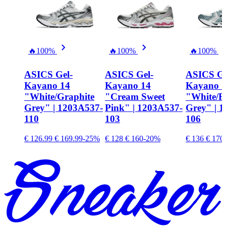
🔥
100%
🔥
100%
🔥
100%
ASICS Gel-
ASICS Gel-
ASICS Ge
Kayano 14
Kayano 14
Kayano 
"White/Graphite
"Cream Sweet
"White/F
Grey" | 1203A537-
Pink" | 1203A537-
Grey" | 
110
103
106
€ 126.99
€ 169.99
-25%
€ 128
€ 160
-20%
€ 136
€ 170