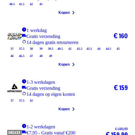
40.5
41.5
42
45
Kopen
1 werkdag
€ 160
Gratis verzending
14 dagen gratis retourneren
37
37.5
38
39
39.5
40.5
42
42.5
43.5
44
44.5
45
46
46.5
47
48
49
Kopen
1-3 werkdagen
€ 159
Gratis verzending
14 dagen op eigen kosten
37
37.5
42
Kopen
1-2 werkdagen
€ 189,99
€7,95 - Gratis vanaf €200
€ 159,99