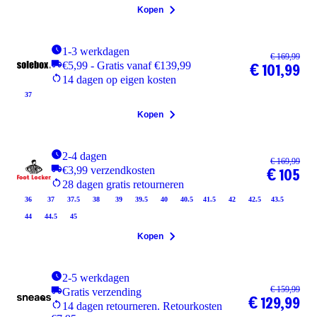
Kopen
1-3 werkdagen
€ 169,99
€5,99 - Gratis vanaf €139,99
€ 101,99
14 dagen op eigen kosten
37
Kopen
2-4 dagen
€ 169,99
€3,99 verzendkosten
€ 105
28 dagen gratis retourneren
36
37
37.5
38
39
39.5
40
40.5
41.5
42
42.5
43.5
44
44.5
45
Kopen
2-5 werkdagen
€ 159,99
Gratis verzending
€ 129,99
14 dagen retourneren. Retourkosten