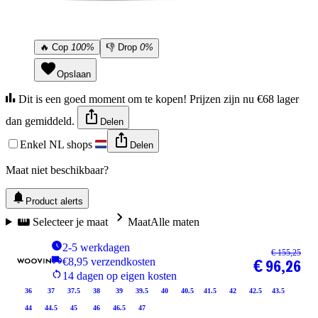
🔥
Cop
100%
👎
Drop
0%
Opslaan
Dit is een goed moment om te kopen! Prijzen zijn nu €68 lager
dan gemiddeld.
Delen
Enkel NL shops
Delen
Maat niet beschikbaar?
Product alerts
Selecteer je maat
Maat
Alle maten
2-5 werkdagen
€ 155,25
€8,95 verzendkosten
€ 96,26
14 dagen op eigen kosten
36
37
37.5
38
39
39.5
40
40.5
41.5
42
42.5
43.5
44
44.5
45
46
46.5
47