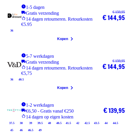
1-5 dagen
€ 159,95
Gratis verzending
€ 144,95
14 dagen retourneren. Retourkosten
€5.95
36
Kopen
5-7 werkdagen
€ 159,95
Gratis verzending
€ 144,95
14 dagen retourneren. Retourkosten
€5,75
36
40.5
Kopen
1-2 werkdagen
€ 139,95
€6,50 - Gratis vanaf €250
14 dagen op eigen kosten
37.5
38
39
39.5
40
40.5
41.5
42
42.5
43.5
44
44.5
45
46
46.5
49