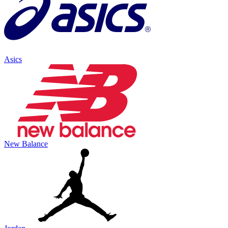
Asics
New Balance