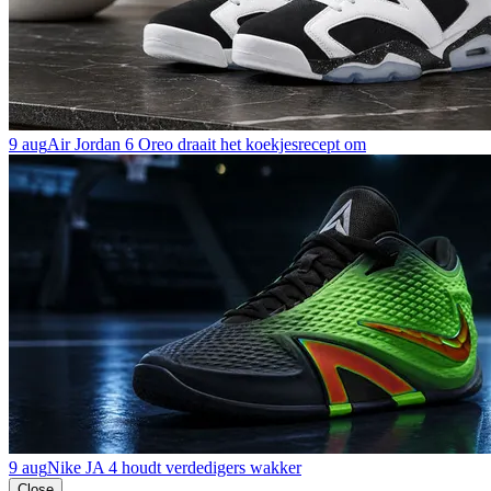
9 aug
Air Jordan 6 Oreo draait het koekjesrecept om
9 aug
Nike JA 4 houdt verdedigers wakker
Close