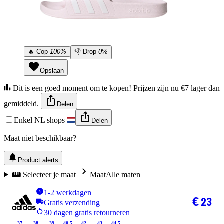
🔥
Cop
100%
👎
Drop
0%
Opslaan
Dit is een goed moment om te kopen! Prijzen zijn nu €7 lager dan
gemiddeld.
Delen
Enkel NL shops
Delen
Maat niet beschikbaar?
Product alerts
Selecteer je maat
Maat
Alle maten
1-2 werkdagen
€ 23
Gratis verzending
30 dagen gratis retourneren
37
38
39
40.5
42
43
44.5