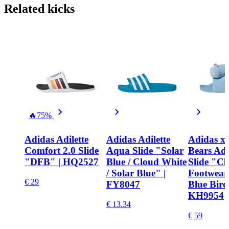
Related
kicks
🔥
75%
Adidas Adilette
Adidas Adilette
Adidas x
Comfort 2.0 Slide
Aqua Slide "Solar
Bears Adi
"DFB" | HQ2527
Blue / Cloud White
Slide "Cl
/ Solar Blue" |
Footwear 
€ 29
FY8047
Blue Bird
KH9954
€ 13.34
€ 59