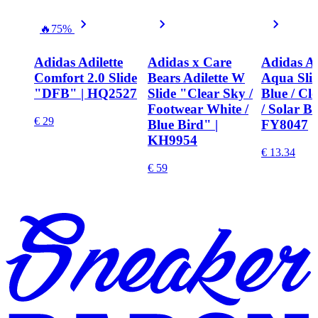
🔥
75%
Adidas Adilette
Adidas x Care
Adidas Ad
Comfort 2.0 Slide
Bears Adilette W
Aqua Slid
"DFB" | HQ2527
Slide "Clear Sky /
Blue / Cl
Footwear White /
/ Solar Bl
€ 29
Blue Bird" |
FY8047
KH9954
€ 13.34
€ 59