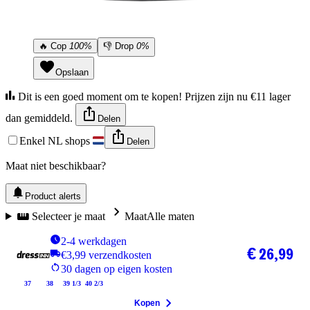
🔥
Cop
100%
👎
Drop
0%
Opslaan
Dit is een goed moment om te kopen! Prijzen zijn nu €11 lager
dan gemiddeld.
Delen
Enkel NL shops
Delen
Maat niet beschikbaar?
Product alerts
Selecteer je maat
Maat
Alle maten
2-4 werkdagen
€ 26,99
€3,99 verzendkosten
30 dagen op eigen kosten
37
38
39 1/3
40 2/3
Kopen