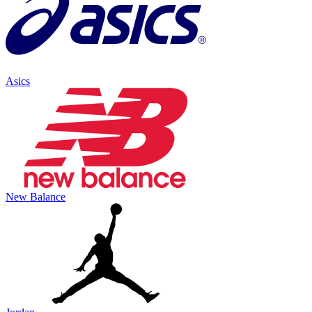
Asics
New Balance