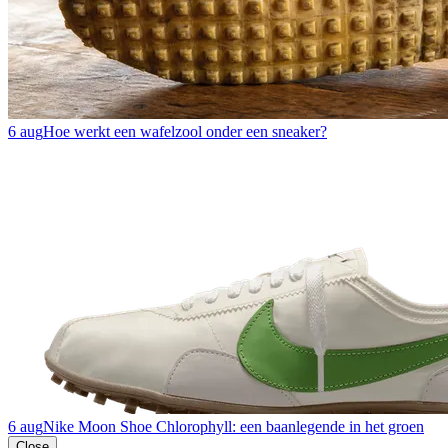
6 aug
Hoe werkt een wafelzool onder een sneaker?
6 aug
Nike Moon Shoe Chlorophyll: een baanlegende in het groen
Close