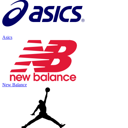
Asics
New Balance