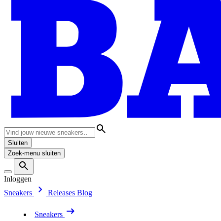
Sluiten
Zoek-menu sluiten
Inloggen
Sneakers
Releases
Blog
Sneakers