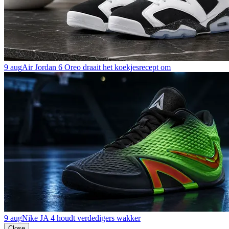
9 aug
Air Jordan 6 Oreo draait het koekjesrecept om
9 aug
Nike JA 4 houdt verdedigers wakker
Close