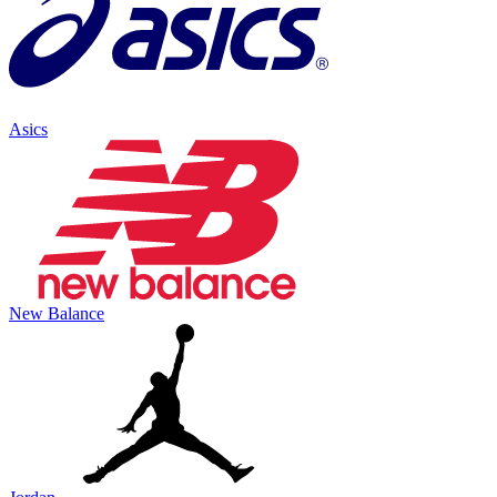
Asics
New Balance