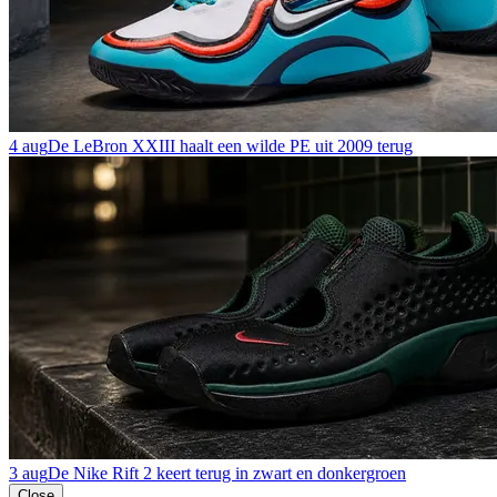
4 aug
De LeBron XXIII haalt een wilde PE uit 2009 terug
3 aug
De Nike Rift 2 keert terug in zwart en donkergroen
Close