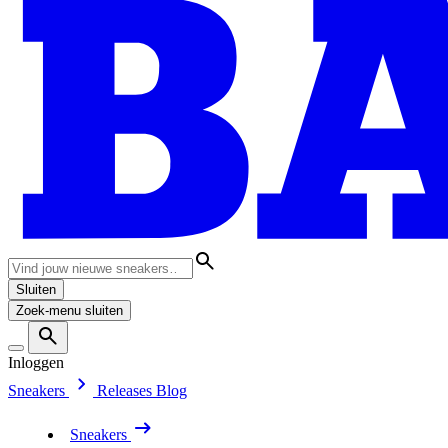
Sluiten
Zoek-menu sluiten
Inloggen
Sneakers
Releases
Blog
Sneakers