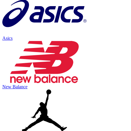
Asics
New Balance