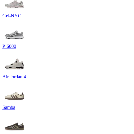
Gel-NYC
P-6000
Air Jordan 4
Samba