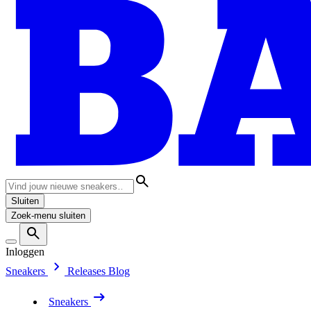
Sluiten
Zoek-menu sluiten
Inloggen
Sneakers
Releases
Blog
Sneakers