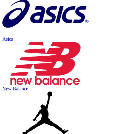
Asics
New Balance