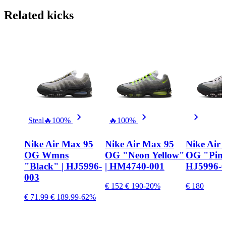
Related
kicks
Steal
🔥
100%
🔥
100%
Nike Air Max 95
Nike Air Max 95
Nike Air
OG Wmns
OG "Neon Yellow"
OG "Pink
"Black" | HJ5996-
| HM4740-001
HJ5996-
003
€ 152
€ 190
-20%
€ 180
€ 71.99
€ 189.99
-62%