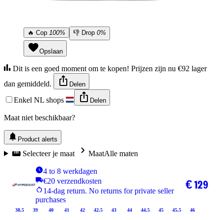
🔥
Cop
100%
👎
Drop
0%
Opslaan
Dit is een goed moment om te kopen! Prijzen zijn nu €92 lager
dan gemiddeld.
Delen
Enkel NL shops
Delen
Maat niet beschikbaar?
Product alerts
Selecteer je maat
Maat
Alle maten
4 to 8 werkdagen
€20 verzendkosten
€ 129
14-dag return. No returns for private seller
purchases
38.5
39
40
41
42
42.5
43
44
44.5
45
45.5
46