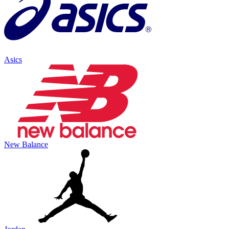
Asics
New Balance