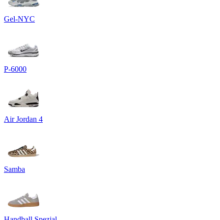
Gel-NYC
P-6000
Air Jordan 4
Samba
Handball Spezial