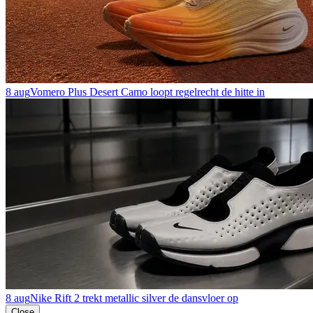
8 aug
Vomero Plus Desert Camo loopt regelrecht de hitte in
8 aug
Nike Rift 2 trekt metallic silver de dansvloer op
Close