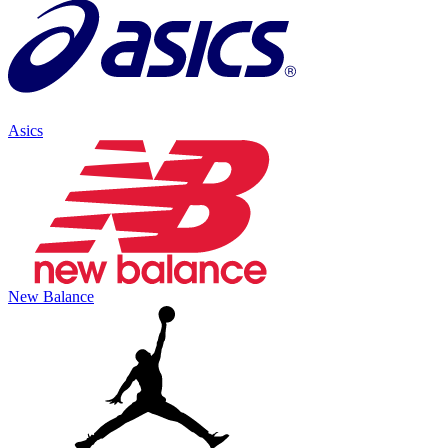
Asics
New Balance