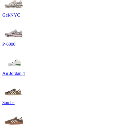
Gel-NYC
P-6000
Air Jordan 4
Samba