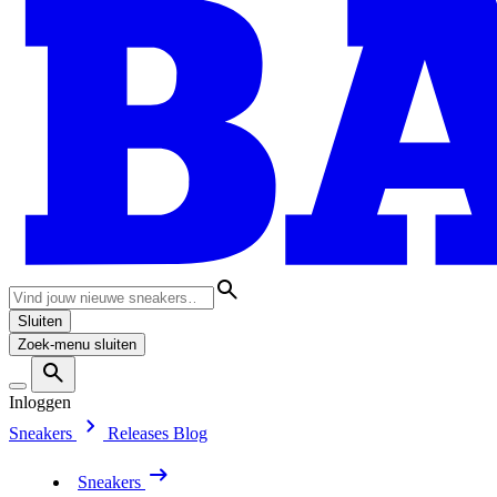
Sluiten
Zoek-menu sluiten
Inloggen
Sneakers
Releases
Blog
Sneakers