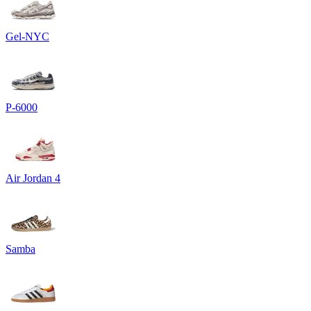
Gel-NYC
P-6000
Air Jordan 4
Samba