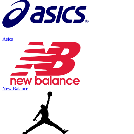
Asics
New Balance