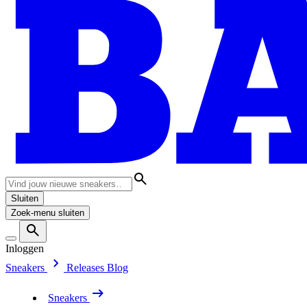
Sluiten
Zoek-menu sluiten
Inloggen
Sneakers
Releases
Blog
Sneakers