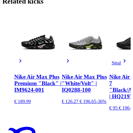
Related
kicks
Steal
Nike Air Max Plus
Nike Air Max Plus
Nike Air
Premium "Black" |
"White/Volt" |
7
IM9624-001
IQ0288-100
"Black/A
| HQ2197
€ 189.99
€ 126.27
€ 196.65
-36%
€ 95
€ 190
-