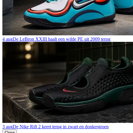
4 aug
De LeBron XXIII haalt een wilde PE uit 2009 terug
3 aug
De Nike Rift 2 keert terug in zwart en donkergroen
Close