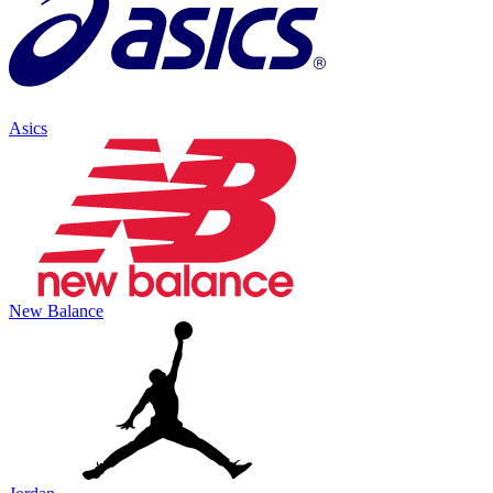
Asics
New Balance