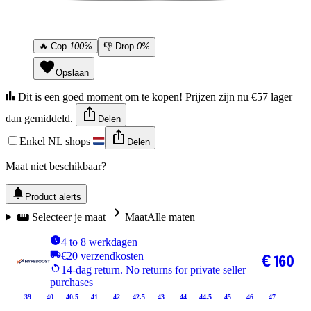
🔥
Cop
100%
👎
Drop
0%
Opslaan
Dit is een goed moment om te kopen! Prijzen zijn nu €57 lager
dan gemiddeld.
Delen
Enkel NL shops
Delen
Maat niet beschikbaar?
Product alerts
Selecteer je maat
Maat
Alle maten
4 to 8 werkdagen
€20 verzendkosten
€ 160
14-dag return. No returns for private seller
purchases
39
40
40.5
41
42
42.5
43
44
44.5
45
46
47