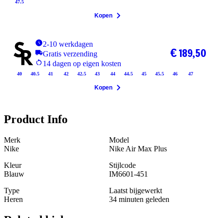
47.5
Kopen
2-10 werkdagen
€ 189,50
Gratis verzending
14 dagen op eigen kosten
40
40.5
41
42
42.5
43
44
44.5
45
45.5
46
47
Kopen
Product Info
Merk
Model
Nike
Nike Air Max Plus
Kleur
Stijlcode
Blauw
IM6601-451
Type
Laatst bijgewerkt
Heren
34 minuten geleden