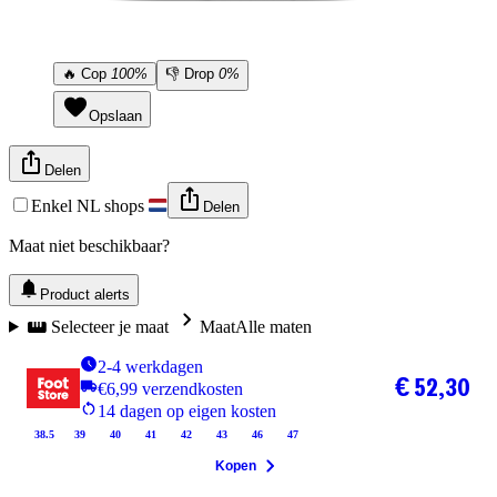
🔥
Cop
100%
👎
Drop
0%
Opslaan
Delen
Enkel NL shops
Delen
Maat niet beschikbaar?
Product alerts
Selecteer je maat
Maat
Alle maten
2-4 werkdagen
€ 52,30
€6,99 verzendkosten
14 dagen op eigen kosten
38.5
39
40
41
42
43
46
47
Kopen