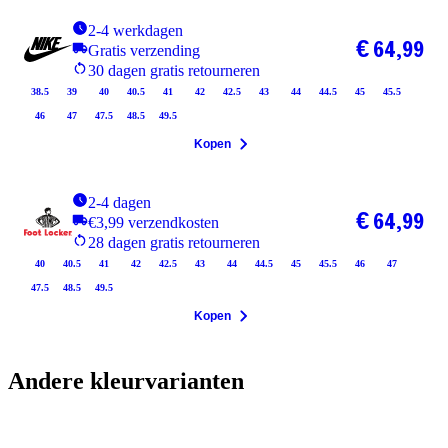
2-4 werkdagen
€ 64,99
Gratis verzending
30 dagen gratis retourneren
38.5
39
40
40.5
41
42
42.5
43
44
44.5
45
45.5
46
47
47.5
48.5
49.5
Kopen
2-4 dagen
€ 64,99
€3,99 verzendkosten
28 dagen gratis retourneren
40
40.5
41
42
42.5
43
44
44.5
45
45.5
46
47
47.5
48.5
49.5
Kopen
Andere kleurvarianten