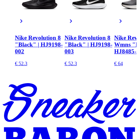
Nike Revolution 8
Nike Revolution 8
Nike Revo
"Black" | HJ9198-
"Black" | HJ9198-
Wmns "B
002
003
HJ8485-
€ 52.3
€ 52.3
€ 64