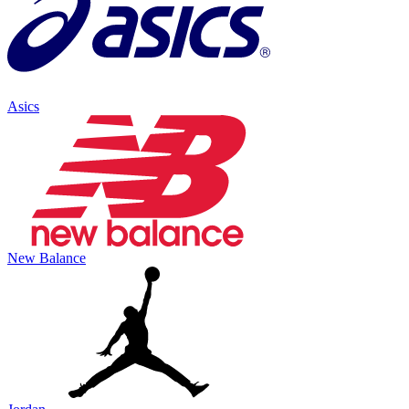
Asics
New Balance