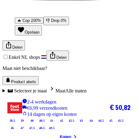
🔥
Cop
100%
👎
Drop
0%
Opslaan
Delen
Enkel NL shops
Delen
Maat niet beschikbaar?
Product alerts
Selecteer je maat
Maat
Alle maten
2-4 werkdagen
€ 50,82
€6,99 verzendkosten
14 dagen op eigen kosten
38.5
39
40
40.5
41
42
42.5
43
44
44.5
45
45.5
46
47
47.5
48.5
49.5
Kopen