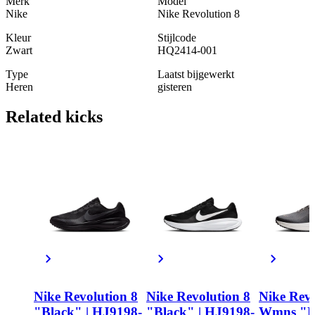
Merk
Model
Nike
Nike Revolution 8
Kleur
Stijlcode
Zwart
HQ2414-001
Type
Laatst bijgewerkt
Heren
gisteren
Related
kicks
Nike Revolution 8
Nike Revolution 8
Nike Revo
"Black" | HJ9198-
"Black" | HJ9198-
Wmns "B