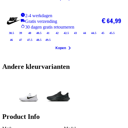
2-4 werkdagen
€ 64,99
Gratis verzending
30 dagen gratis retourneren
38.5
39
40
40.5
41
42
42.5
43
44
44.5
45
45.5
46
47
47.5
48.5
49.5
Kopen
Andere kleurvarianten
Product Info