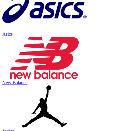
Asics
New Balance