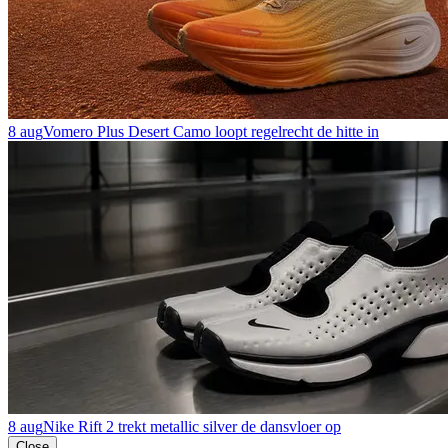
8 aug
Vomero Plus Desert Camo loopt regelrecht de hitte in
8 aug
Nike Rift 2 trekt metallic silver de dansvloer op
Close