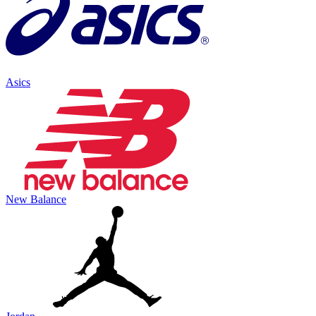
Asics
New Balance