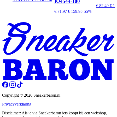
IO4544-100
€ 82.49
€ 14
€ 71.97
€ 159.95
-55%
Copyright © 2026 Sneakerbaron.nl
Privacyverklaring
Disclaimer: Als je via Sneakerbaron iets koopt bij een webshop,