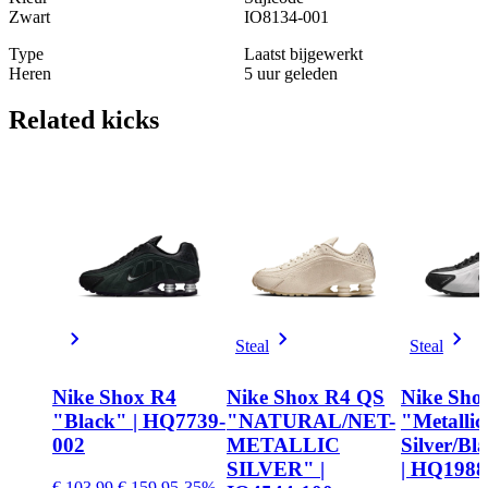
Zwart
IO8134-001
Type
Laatst bijgewerkt
Heren
5 uur geleden
Related
kicks
Steal
Steal
Nike Shox R4
Nike Shox R4 QS
Nike Sho
"Black" | HQ7739-
"NATURAL/NET-
"Metallic
002
METALLIC
Silver/Bl
SILVER" |
| HQ1988
€ 103.99
€ 159.95
-35%