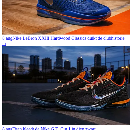
8 aug
Nike LeBron XXIII Hardwood Classics duikt de clubhistorie
in
8 aug
Titan kleedt de Nike G.T. Cut 1 in diep zwart