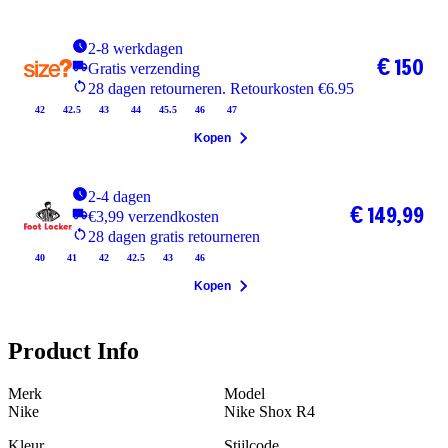
2-8 werkdagen
€ 150
Gratis verzending
28 dagen retourneren. Retourkosten €6.95
42
42.5
43
44
45.5
46
47
Kopen
2-4 dagen
€ 149,99
€3,99 verzendkosten
28 dagen gratis retourneren
40
41
42
42.5
43
46
Kopen
Product Info
Merk
Model
Nike
Nike Shox R4
Kleur
Stijlcode