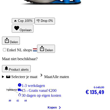
🔥
Cop
100%
👎
Drop
0%
Opslaan
Delen
Enkel NL shops
Delen
Maat niet beschikbaar?
Product alerts
Selecteer je maat
Maat
Alle maten
1-3 werkdagen
€ 149,99
€5 - Gratis vanaf €200
€ 135,49
30 dagen op eigen kosten
40
42
44
Kopen