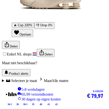
🔥
Cop
100%
👎
Drop
0%
Opslaan
Delen
Enkel NL shops
Delen
Maat niet beschikbaar?
Product alerts
Selecteer je maat
Maat
Alle maten
5-8 werkdagen
€ 159,95
€6,99 verzendkosten
€ 79,97
30 dagen op eigen kosten
36.5
38
38.5
39
40
41
42