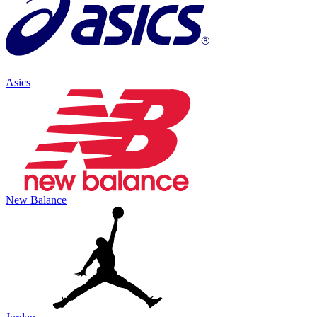
Asics
New Balance