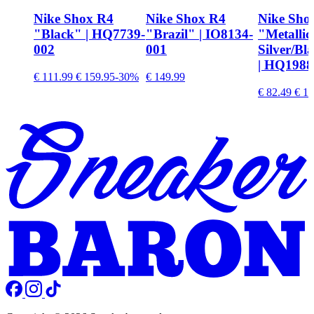
Nike Shox R4
Nike Shox R4
Nike Sho
"Black" | HQ7739-
"Brazil" | IO8134-
"Metallic
002
001
Silver/Bl
| HQ1988
€ 111.99
€ 159.95
-30%
€ 149.99
€ 82.49
€ 14