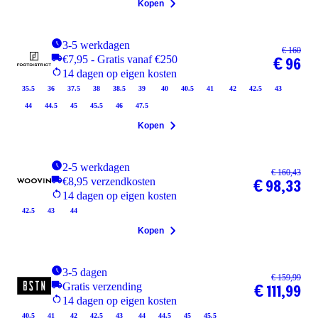
Kopen
3-5 werkdagen
€ 160
€7,95 - Gratis vanaf €250
€ 96
14 dagen op eigen kosten
35.5
36
37.5
38
38.5
39
40
40.5
41
42
42.5
43
44
44.5
45
45.5
46
47.5
Kopen
2-5 werkdagen
€ 160,43
€8,95 verzendkosten
€ 98,33
14 dagen op eigen kosten
42.5
43
44
Kopen
3-5 dagen
€ 159,99
Gratis verzending
€ 111,99
14 dagen op eigen kosten
40.5
41
42
42.5
43
44
44.5
45
45.5