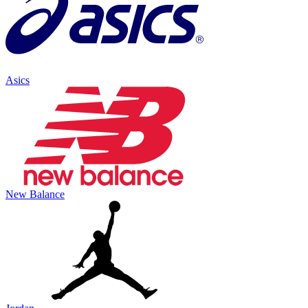
Asics
New Balance