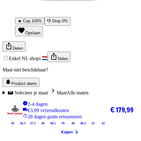
🔥
Cop
100%
👎
Drop
0%
Opslaan
Delen
Enkel NL shops
Delen
Maat niet beschikbaar?
Product alerts
Selecteer je maat
Maat
Alle maten
2-4 dagen
€ 179,99
€3,99 verzendkosten
28 dagen gratis retourneren
36
36.5
37.5
38
38.5
39
40
40.5
41
42
Kopen