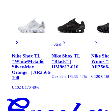
Steal
Nike Shox TL
Nike Shox TL
Nike Sho
"White/Metallic
"Black" |
Wmns "Bl
Silver-Max
HM9612-010
AR3566-
Orange" | AR3566-
€ 98.99
€ 179.99
-45%
€ 120
€ 169
100
€ 102
€ 170
-40%