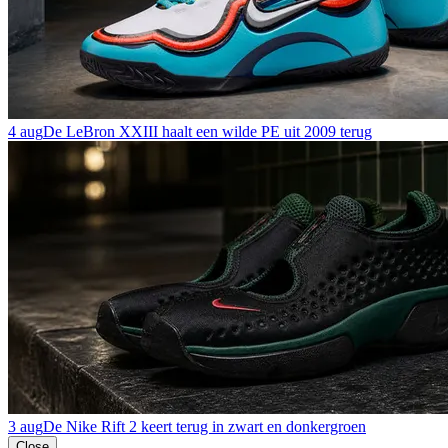
4 aug
De LeBron XXIII haalt een wilde PE uit 2009 terug
3 aug
De Nike Rift 2 keert terug in zwart en donkergroen
Close