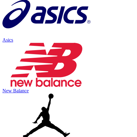
Asics
New Balance