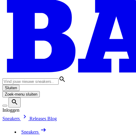
Sluiten
Zoek-menu sluiten
Inloggen
Sneakers
Releases
Blog
Sneakers