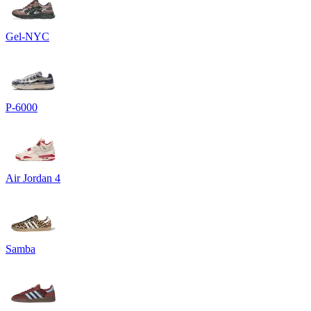
Gel-NYC
P-6000
Air Jordan 4
Samba