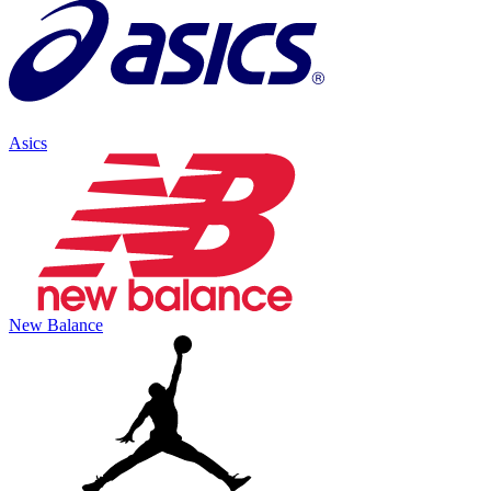
Asics
New Balance