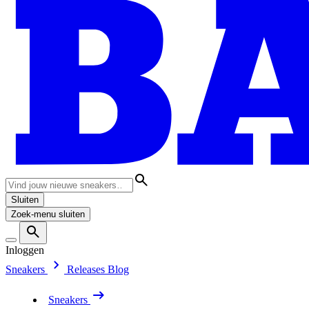
Sluiten
Zoek-menu sluiten
Inloggen
Sneakers
Releases
Blog
Sneakers