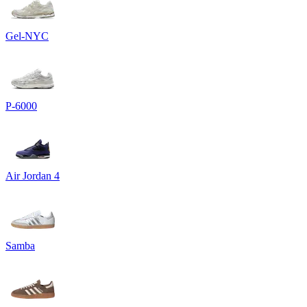
Gel-NYC
P-6000
Air Jordan 4
Samba