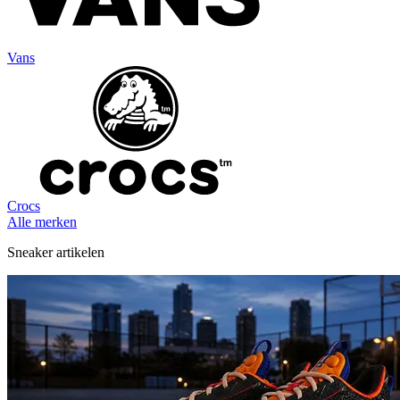
Vans
Crocs
Alle merken
Sneaker artikelen