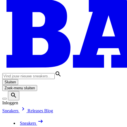
Sluiten
Zoek-menu sluiten
Inloggen
Sneakers
Releases
Blog
Sneakers