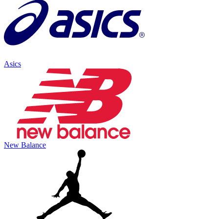
Asics
New Balance