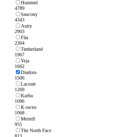
Hummel
4789
Saucony
4343
Autry
2903
Fila
2304
Timberland
1967
Veja
1662
Diadora
1506
Lacoste
1269
Karhu
1096
K-swiss
1068
Merrell
955
The North Face
813