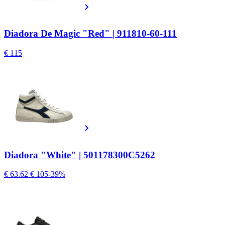
Diadora De Magic "Red" | 911810-60-111
€ 115
Diadora "White" | 501178300C5262
€ 63.62
€ 105
-39%