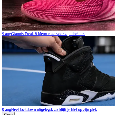
9 aug
Giannis Freak 8 kleurt roze voor zijn dochters
9 aug
Heel lockdown uitgelegd: zo blijft je hiel op zijn plek
Close