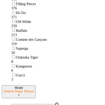
Filling Pieces
376
Hi-Tec
371
Off-White
259
Buffalo
213
Comme des Garçons
119
Superga
20
Onitsuka Tiger
8
Kangaroos
6
Gucci
3
Model
Diadora Magic Basket