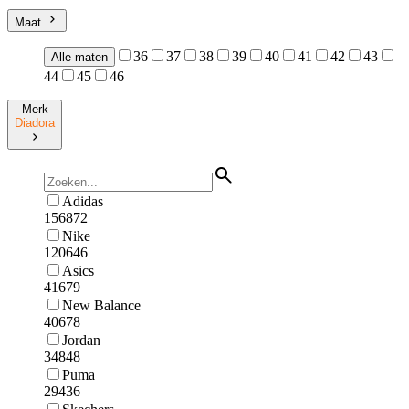
Maat
36
37
38
39
40
41
42
43
Alle maten
44
45
46
Merk
Diadora
Adidas
156872
Nike
120646
Asics
41679
New Balance
40678
Jordan
34848
Puma
29436