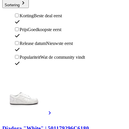
Sortering
Korting
Beste deal eerst
Prijs
Goedkoopste eerst
Release datum
Nieuwste eerst
Populariteit
Wat de community vindt
Diadora "White" | 501179296C6180