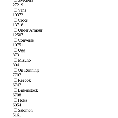
Skechers
27219
Vans
19372
Crocs
13718
Under Armour
12507
Converse
10751
Ugg
8731
Mizuno
8041
On Running
7707
Reebok
6747
Birkenstock
6708
Hoka
6054
Salomon
5161