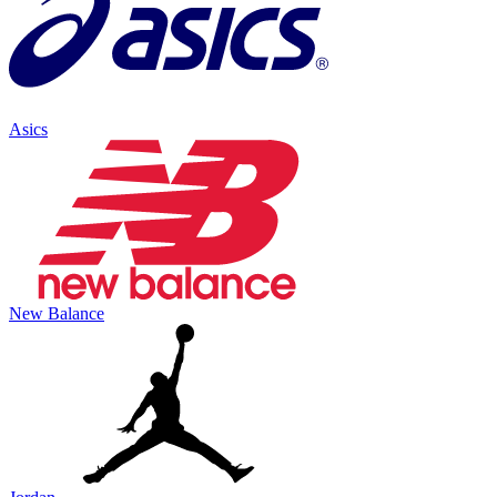
Asics
New Balance