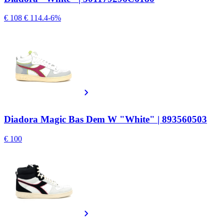
€ 108
€ 114.4
-6%
Diadora Magic Bas Dem W "White" | 893560503
€ 100