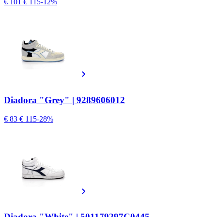
€ 101
€ 115
-12%
Diadora "Grey" | 9289606012
€ 83
€ 115
-28%
Diadora "White" | 501179297C0445