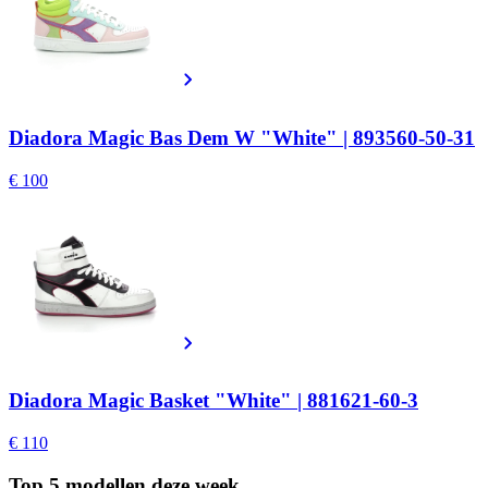
Diadora Magic Bas Dem W "White" | 893560-50-31
€ 100
Diadora Magic Basket "White" | 881621-60-3
€ 110
Top 5 modellen
deze week