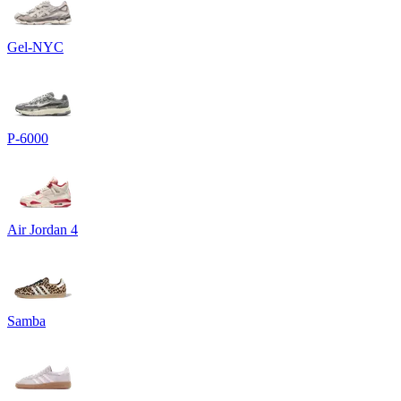
Gel-NYC
P-6000
Air Jordan 4
Samba