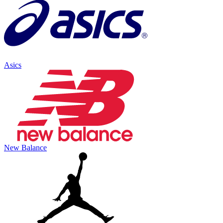
Asics
New Balance