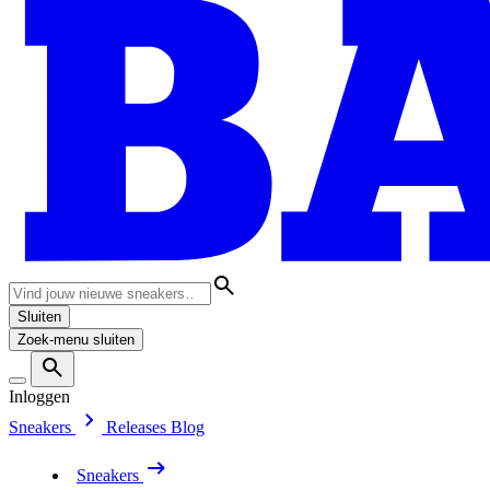
Sluiten
Zoek-menu sluiten
Inloggen
Sneakers
Releases
Blog
Sneakers