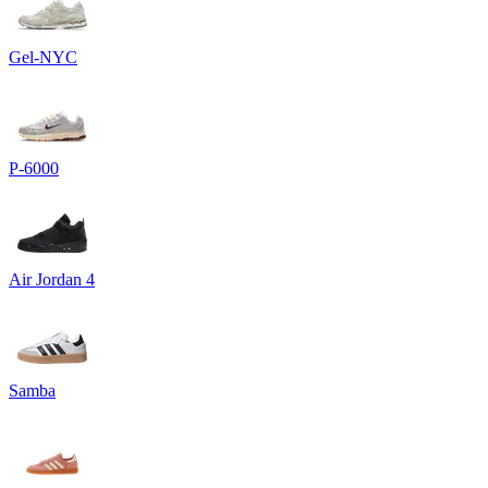
Gel-NYC
P-6000
Air Jordan 4
Samba