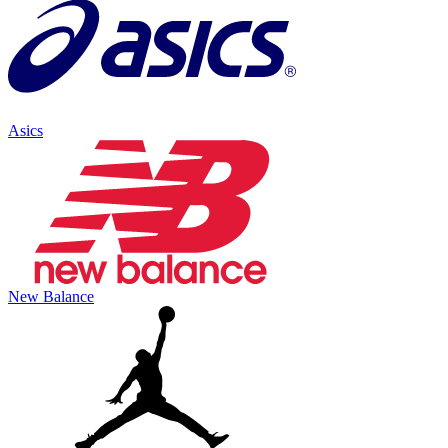
Asics
New Balance