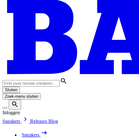
Sluiten
Zoek-menu sluiten
Inloggen
Sneakers
Releases
Blog
Sneakers