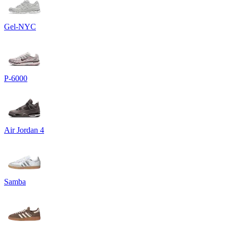
Gel-NYC
P-6000
Air Jordan 4
Samba