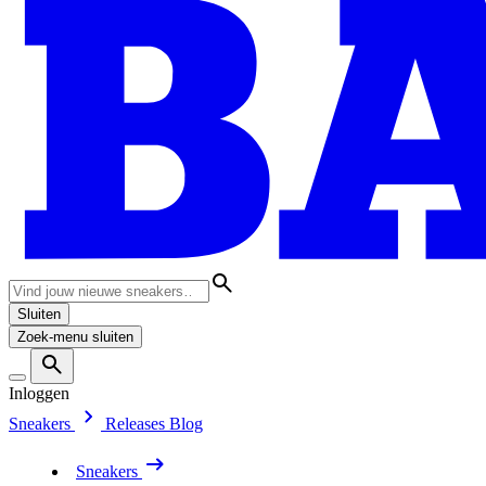
Sluiten
Zoek-menu sluiten
Inloggen
Sneakers
Releases
Blog
Sneakers