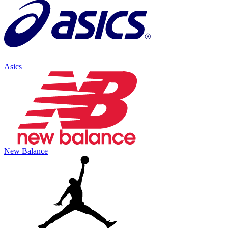
Asics
New Balance