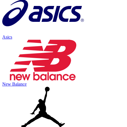
Asics
New Balance