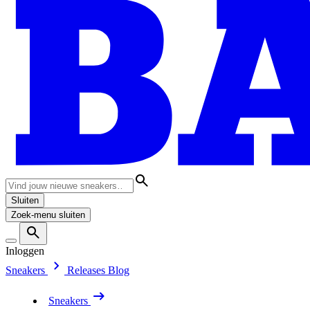
Sluiten
Zoek-menu sluiten
Inloggen
Sneakers
Releases
Blog
Sneakers