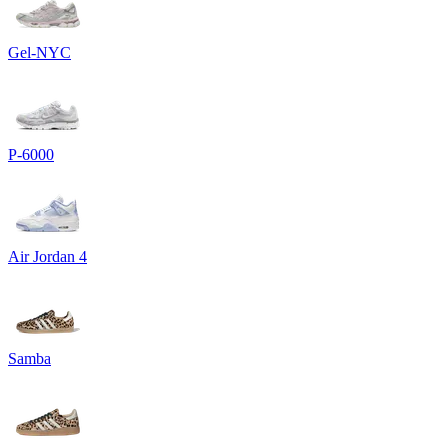
Gel-NYC
P-6000
Air Jordan 4
Samba