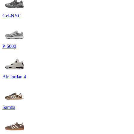
Gel-NYC
P-6000
Air Jordan 4
Samba