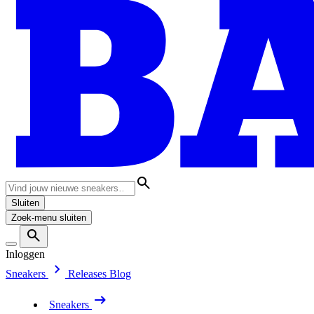
Sluiten
Zoek-menu sluiten
Inloggen
Sneakers
Releases
Blog
Sneakers