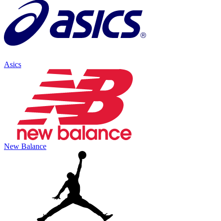
Asics
New Balance