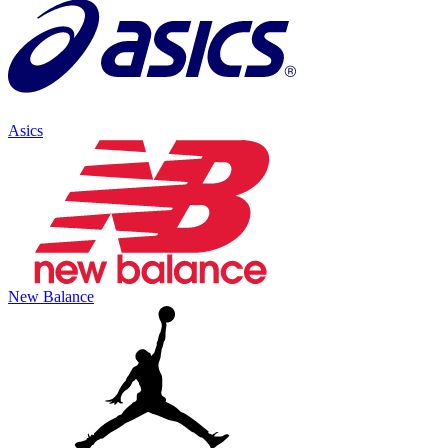
Asics
New Balance