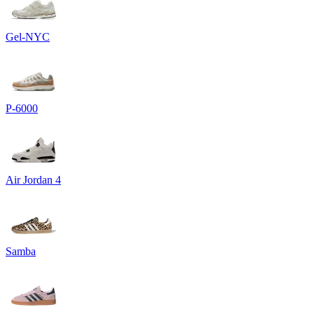
Gel-NYC
P-6000
Air Jordan 4
Samba