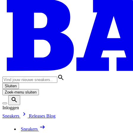
Sluiten
Zoek-menu sluiten
Inloggen
Sneakers
Releases
Blog
Sneakers