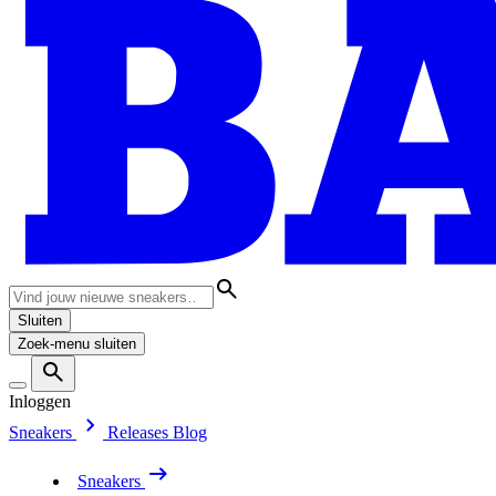
Sluiten
Zoek-menu sluiten
Inloggen
Sneakers
Releases
Blog
Sneakers