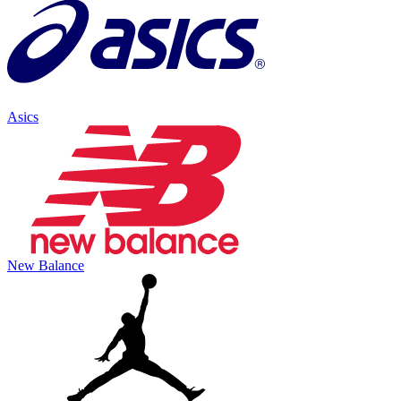
Asics
New Balance