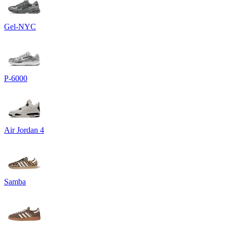
Gel-NYC
P-6000
Air Jordan 4
Samba