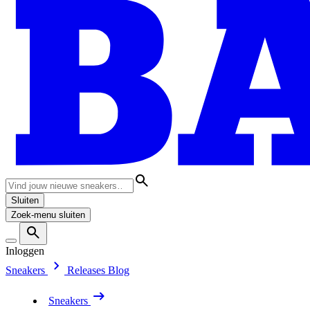
Sluiten
Zoek-menu sluiten
Inloggen
Sneakers
Releases
Blog
Sneakers