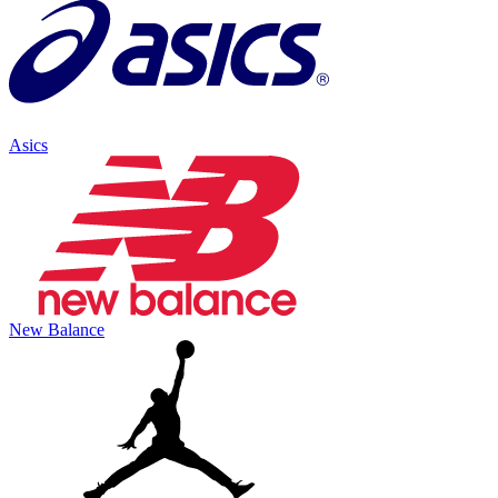
Asics
New Balance