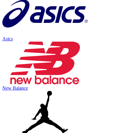
Asics
New Balance