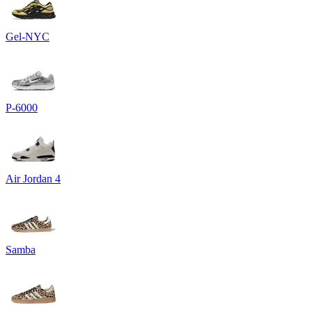
Gel-NYC
P-6000
Air Jordan 4
Samba