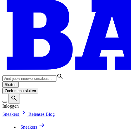
Sluiten
Zoek-menu sluiten
Inloggen
Sneakers
Releases
Blog
Sneakers