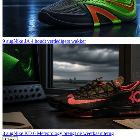
9 aug
Nike JA 4 houdt verdedigers wakker
8 aug
Nike KD 6 Meteorology brengt de weerkaart terug
Close