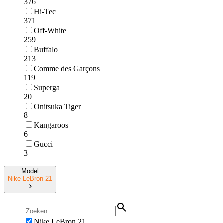
376
Hi-Tec
371
Off-White
259
Buffalo
213
Comme des Garçons
119
Superga
20
Onitsuka Tiger
8
Kangaroos
6
Gucci
3
Model
Nike LeBron 21
Nike LeBron 21