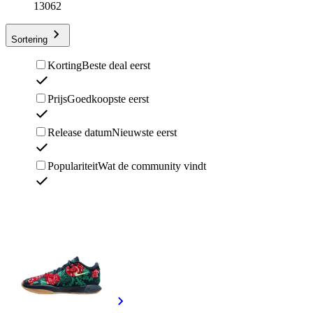
13062
Sortering
Korting
Beste deal eerst
Prijs
Goedkoopste eerst
Release datum
Nieuwste eerst
Populariteit
Wat de community vindt