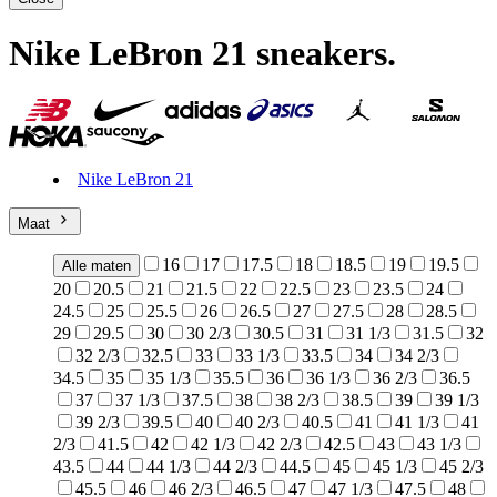
Nike LeBron 21 sneakers
.
Nike LeBron 21
Maat
16
17
17.5
18
18.5
19
19.5
Alle maten
20
20.5
21
21.5
22
22.5
23
23.5
24
24.5
25
25.5
26
26.5
27
27.5
28
28.5
29
29.5
30
30 2/3
30.5
31
31 1/3
31.5
32
32 2/3
32.5
33
33 1/3
33.5
34
34 2/3
34.5
35
35 1/3
35.5
36
36 1/3
36 2/3
36.5
37
37 1/3
37.5
38
38 2/3
38.5
39
39 1/3
39 2/3
39.5
40
40 2/3
40.5
41
41 1/3
41
2/3
41.5
42
42 1/3
42 2/3
42.5
43
43 1/3
43.5
44
44 1/3
44 2/3
44.5
45
45 1/3
45 2/3
45.5
46
46 2/3
46.5
47
47 1/3
47.5
48