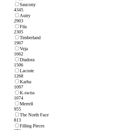
Saucony
4345
Autry
2903
Fila
2305
Timberland
1967
Veja
1662
Diadora
1506
Lacoste
1268
Karhu
1097
K-swiss
1074
Merrell
955
The North Face
813
Filling Pieces