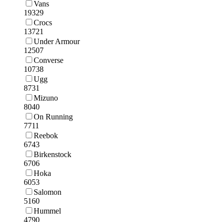
Vans
19329
Crocs
13721
Under Armour
12507
Converse
10738
Ugg
8731
Mizuno
8040
On Running
7711
Reebok
6743
Birkenstock
6706
Hoka
6053
Salomon
5160
Hummel
4790