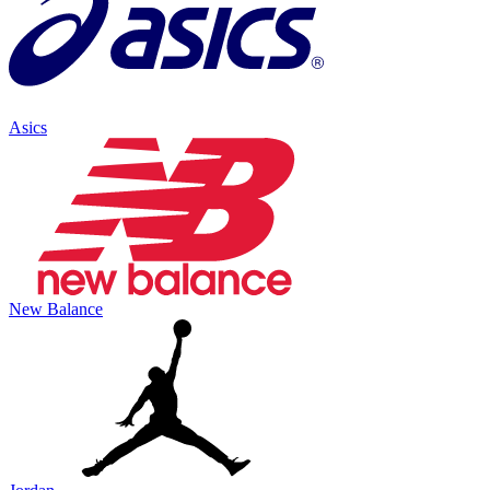
Asics
New Balance