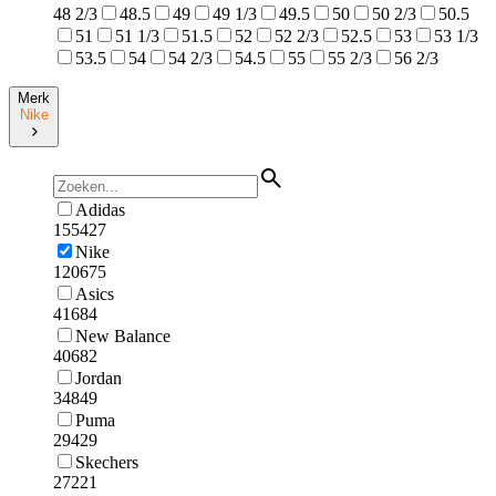
48 2/3
48.5
49
49 1/3
49.5
50
50 2/3
50.5
51
51 1/3
51.5
52
52 2/3
52.5
53
53 1/3
53.5
54
54 2/3
54.5
55
55 2/3
56 2/3
Merk
Nike
Adidas
155427
Nike
120675
Asics
41684
New Balance
40682
Jordan
34849
Puma
29429
Skechers
27221