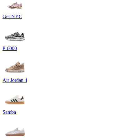
Gel-NYC
P-6000
Air Jordan 4
Samba