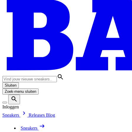
Sluiten
Zoek-menu sluiten
Inloggen
Sneakers
Releases
Blog
Sneakers