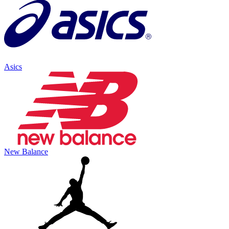
Asics
New Balance