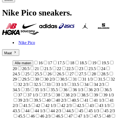
Nike Pico sneakers
.
Nike Pico
Maat
16
17
17.5
18
18.5
19
19.5
Alle maten
20
20.5
21
21.5
22
22.5
23
23.5
24
24.5
25
25.5
26
26.5
27
27.5
28
28.5
29
29.5
30
30 2/3
30.5
31
31 1/3
31.5
32
32 2/3
32.5
33
33 1/3
33.5
34
34 2/3
34.5
35
35 1/3
35.5
36
36 1/3
36 2/3
36.5
37
37 1/3
37.5
38
38 2/3
38.5
39
39 1/3
39 2/3
39.5
40
40 2/3
40.5
41
41 1/3
41
2/3
41.5
42
42 1/3
42 2/3
42.5
43
43 1/3
43.5
44
44 1/3
44 2/3
44.5
45
45 1/3
45 2/3
45.5
46
46 2/3
46.5
47
47 1/3
47.5
48