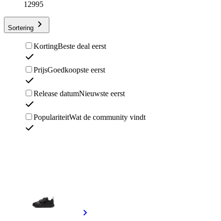
12995
Sortering
Korting
Beste deal eerst
Prijs
Goedkoopste eerst
Release datum
Nieuwste eerst
Populariteit
Wat de community vindt