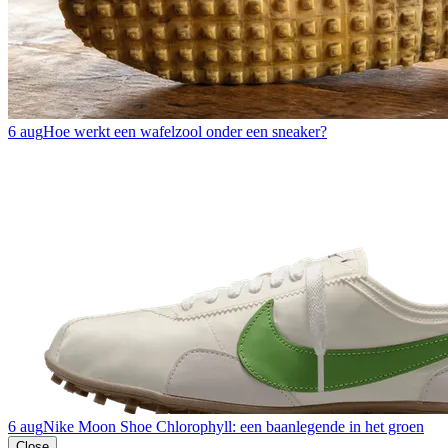
6 aug
Hoe werkt een wafelzool onder een sneaker?
6 aug
Nike Moon Shoe Chlorophyll: een baanlegende in het groen
Close