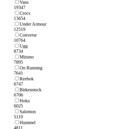
Vans
19347
Crocs
13654
Under Armour
12519
Converse
10764
Ugg
8734
Mizuno
7895
On Running
7641
Reebok
6747
Birkenstock
6706
Hoka
6025
Salomon
5119
Hummel
4811