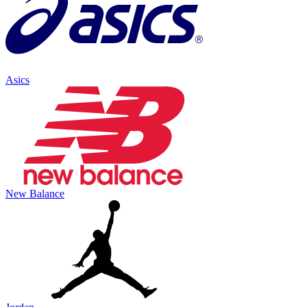
Asics
New Balance