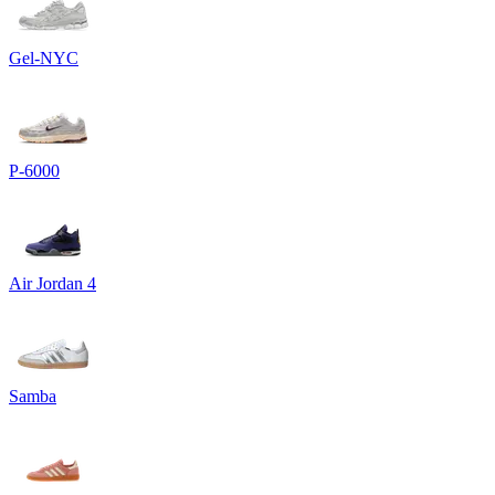
Gel-NYC
P-6000
Air Jordan 4
Samba