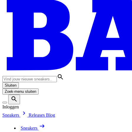
Sluiten
Zoek-menu sluiten
Inloggen
Sneakers
Releases
Blog
Sneakers