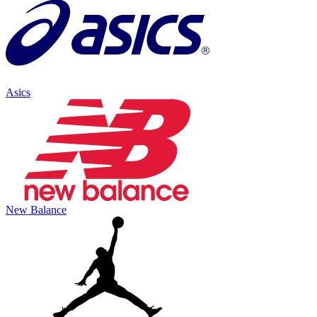
Asics
New Balance