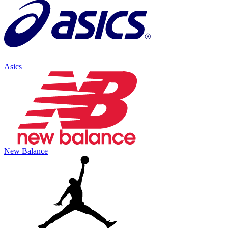
Asics
New Balance