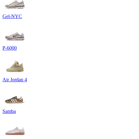
Gel-NYC
P-6000
Air Jordan 4
Samba