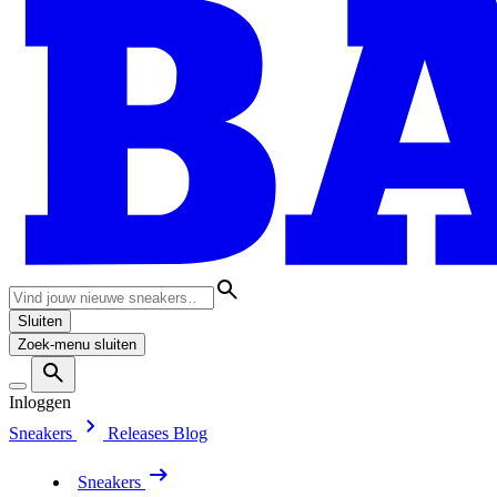
Sluiten
Zoek-menu sluiten
Inloggen
Sneakers
Releases
Blog
Sneakers