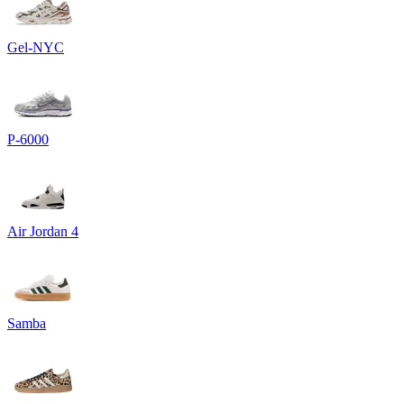
Gel-NYC
P-6000
Air Jordan 4
Samba