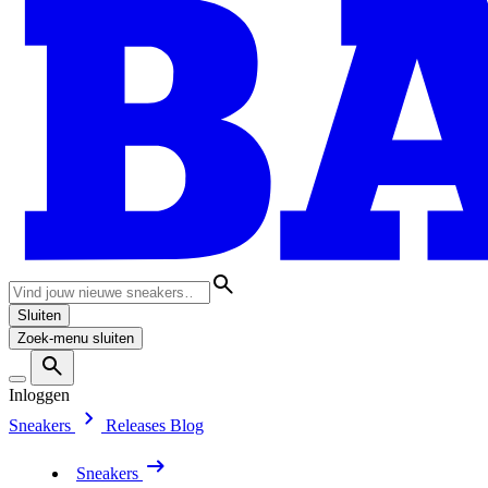
Sluiten
Zoek-menu sluiten
Inloggen
Sneakers
Releases
Blog
Sneakers