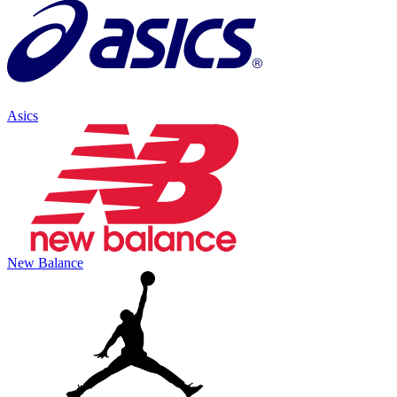
Asics
New Balance