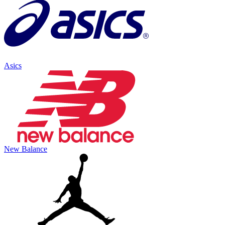
Asics
New Balance