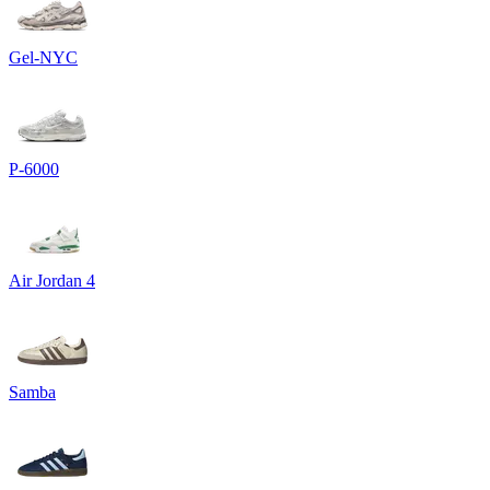
Gel-NYC
P-6000
Air Jordan 4
Samba