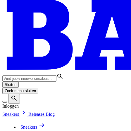
Sluiten
Zoek-menu sluiten
Inloggen
Sneakers
Releases
Blog
Sneakers