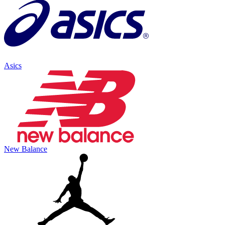
Asics
New Balance