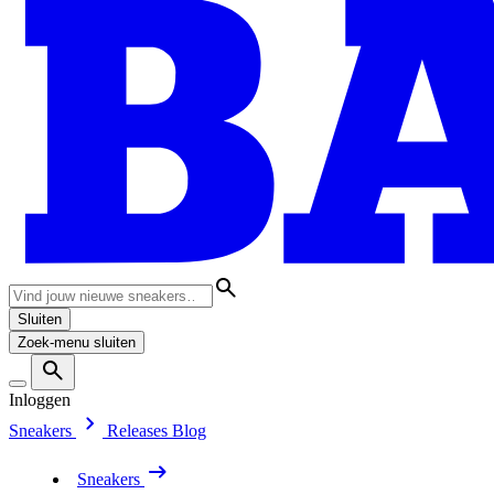
Sluiten
Zoek-menu sluiten
Inloggen
Sneakers
Releases
Blog
Sneakers